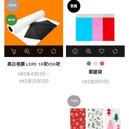
-32%
售罄
NEW
黑白卷膜 LDPE 10呎X50呎
郵遞袋
HKD$
430.00
–
HKD$
1,530.00
HKD$
200.00
-70%