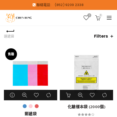
聯絡電話:
(852) 9209 2338
0
0
Filters
速遞袋
售罄
化驗樣本袋 (2000個)
郵遞袋