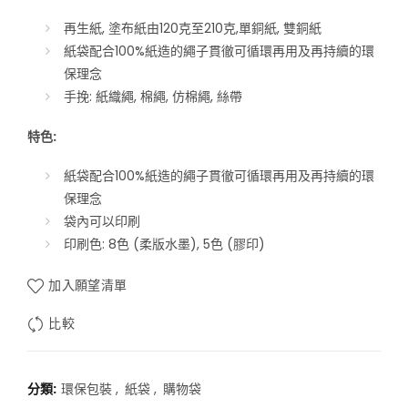
再生紙, 塗布紙由120克至210克,單銅紙, 雙銅紙
紙袋配合100%紙造的繩子貫徹可循環再用及再持續的環
保理念
手挽: 紙織繩, 棉繩, 仿棉繩, 絲帶
特色:
紙袋配合100%紙造的繩子貫徹可循環再用及再持續的環
保理念
袋內可以印刷
印刷色: 8色 (柔版水墨), 5色 (膠印)
加入願望清單
比較
分類:
環保包裝
,
紙袋
,
購物袋