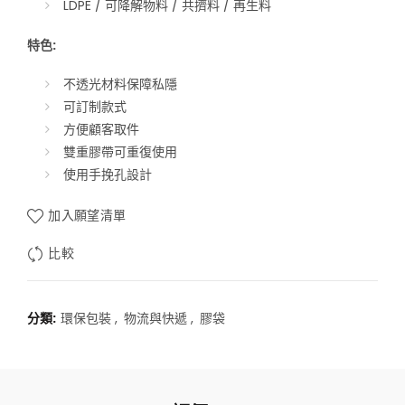
LDPE / 可降解物料 / 共擠料 / 再生料
特色:
不透光材料保障私隱
可訂制款式
方便顧客取件
雙重膠帶可重復使用
使用手挽孔設計
加入願望清單
比較
分類:
環保包裝
,
物流與快遞
,
膠袋