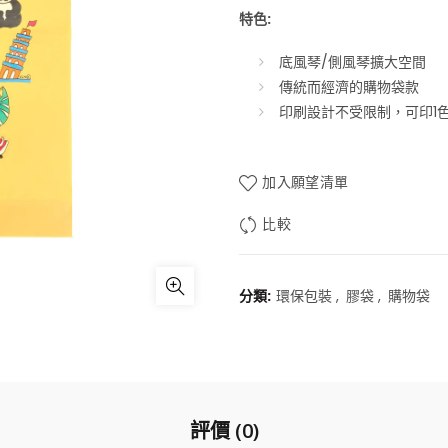
特色:
底風琴/側風琴擴大空間
傳統而經濟的購物袋款
印刷設計不受限制，可印1色
加入願望清單
比較
分類:
環保包裝
,
膠袋
,
購物袋
評價 (0)